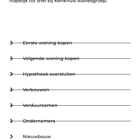
hopelijk tot snel bij
Kenkhuis Adviesgroep
.
Eerste woning kopen
Volgende woning kopen
Hypotheek oversluiten
Verbouwen
Verduurzamen
Ondernemers
Nieuwbouw